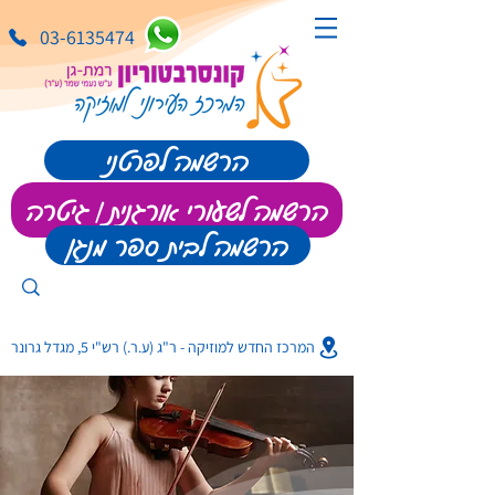
03-6135474
הרשמה לפרטני
הרשמה לשעורי אורגנית | גיטרה
הרשמה לבית ספר מנגן
המרכז החדש למוזיקה - ר"ג (ע.ר.) רש"י 5, מגדל גרונר