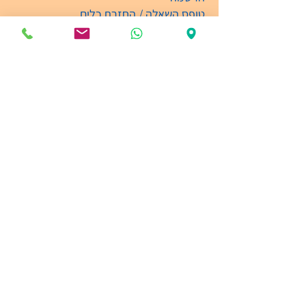
טופס השאלה / החזרת כלים
עקבו אחרינו ברשתות החברתיות
קבלת קהל
ימים: א'-ה' בין השעות 09:00-19:00
03-6135474
info@ramatganmusic.com‬
רש"י 5, מגדל גרונר
קומה מינוס 3 52111 , רמת-גן
חניה חינם !