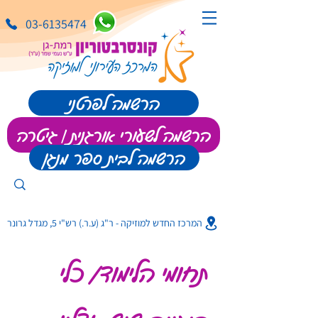
03-6135474
הרשמה לפרטני
הרשמה לשעורי אורגנית | גיטרה
הרשמה לבית ספר מנגן
המרכז החדש למוזיקה - ר"ג (ע.ר.) רש"י 5, מגדל גרונר
תחומי הלימוד/ כלי