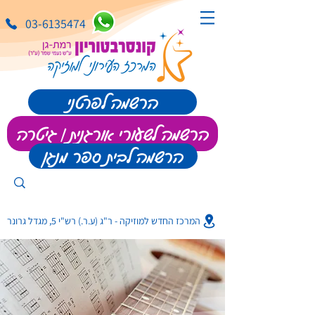
03-6135474
הרשמה לפרטני
הרשמה לשעורי אורגנית | גיטרה
הרשמה לבית ספר מנגן
המרכז החדש למוזיקה - ר"ג (ע.ר.) רש"י 5, מגדל גרונר