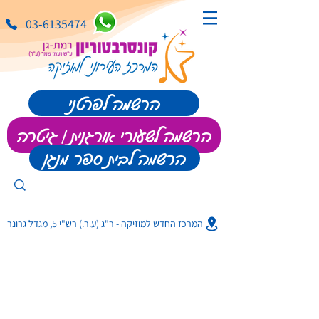
03-6135474
הרשמה לפרטני
הרשמה לשעורי אורגנית | גיטרה
הרשמה לבית ספר מנגן
המרכז החדש למוזיקה - ר"ג (ע.ר.) רש"י 5, מגדל גרונר