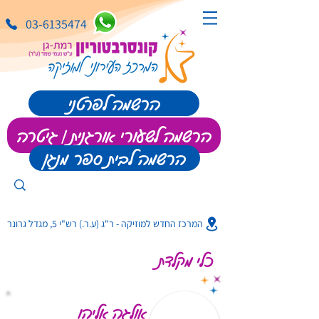
03-6135474
הרשמה לפרטני
הרשמה לשעורי אורגנית | גיטרה
הרשמה לבית ספר מנגן
המרכז החדש למוזיקה - ר"ג (ע.ר.) רש"י 5, מגדל גרונר
כלי מקלדת
אולגה אליהו