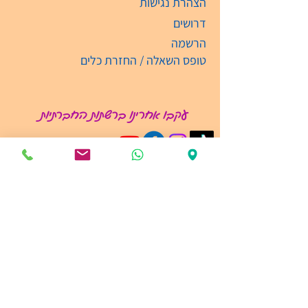
הצהרת נגישות
דרושים
הרשמה
טופס השאלה / החזרת כלים
עקבו אחרינו ברשתות החברתיות
קבלת קהל
ימים: א'-ה' בין השעות 09:00-19:00
03-6135474
info@ramatganmusic.com‬
רש"י 5, מגדל גרונר
קומה מינוס 3 52111 , רמת-גן