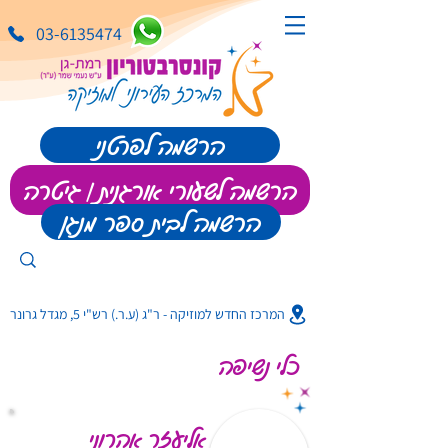
03-6135474
הרשמה לפרטני
הרשמה לשעורי אורגנית | גיטרה
הרשמה לבית ספר מנגן
המרכז החדש למוזיקה - ר"ג (ע.ר.) רש"י 5, מגדל גרונר
כלי נשיפה
אליעזר אהרוני