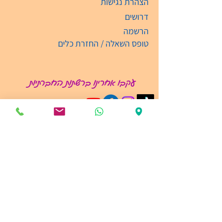
הצהרת נגישות
דרושים
הרשמה
טופס השאלה / החזרת כלים
עקבו אחרינו ברשתות החברתיות
קבלת קהל
ימים: א'-ה' בין השעות 09:00-19:00
03-6135474
info@ramatganmusic.com‬
רש"י 5, מגדל גרונר
קומה מינוס 3 52111 , רמת-גן