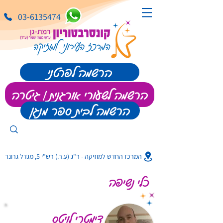
03-6135474
הרשמה לפרטני
הרשמה לשעורי אורגנית | גיטרה
הרשמה לבית ספר מנגן
המרכז החדש למוזיקה - ר"ג (ע.ר.) רש"י 5, מגדל גרונר
כלי נשיפה
דימטרי לויטס