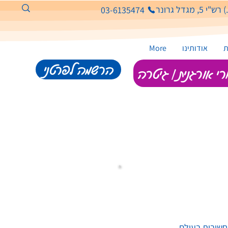
גדל גרונר
03-6135474
ת
אודותינו
More
הרשמה לפרטני
י אורגנית | גיטרה
חשובות בעולם.