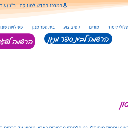
המרכז החדש למוזיקה - ר"ג (ע.ר.) רש"י 5, מ
לולי לימוד
מורים
גופי ביצוע
בית ספר מנגן
פעילויות שונו
הרשמה לבית ספר מנגן
הרשמה לשעור
ון
אומי ומפיק מוסיקלי, נגן פלמנקו מהטובים בארץ, מופיע על הבמות ה