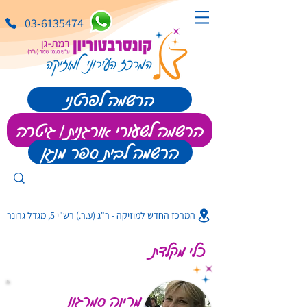
03-6135474
הרשמה לפרטני
הרשמה לשעורי אורגנית | גיטרה
הרשמה לבית ספר מנגן
המרכז החדש למוזיקה - ר"ג (ע.ר.) רש"י 5, מגדל גרונר
כלי מקלדת
מרינה סמרגון