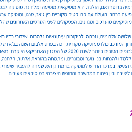
מיה ברוטרדאם, הולנד. היא מוסיקאית מופיעה ומלחינת מוסיקה לבמ
יעה ברחבי העולם עם פרויקטים מקוריים בין ג׳אז, טנגו, ומוסיקה עכ
מוסיקאים מוערכים ומגוונים. הפסקולים לשני הסרטים האחרונים שהל
שלושה אלבומים, וזכתה לביקורות עיתונאיות נלהבות ושידורי רדיו באי
ן המורכב כולו ממוסיקה מקורית, זכה בפרס אלבום השנה בג׳אז של מ
יותר לשנת 2020 של המגזין האמריקאי היוקרתי DownBeat.
ללמד ולהנחות בני נוער ומבוגרים, ומתמחה בהוראת אלתור, הלחנה, 
י האישי. במרכז החדש למוסיקה ברמת גן היא שמחה להעביר שיעורי א
ליצירה ובין פיתוח המחשבה והחופש היצירתי במוסיקאים צעירים.