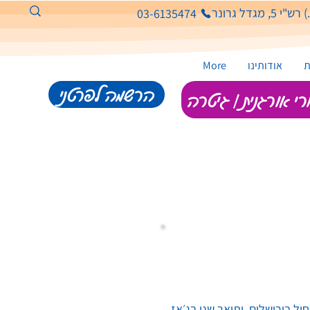
גדל גרונר
03-6135474
ת
אודותינו
More
הרשמה לפרטני
י אורגנית | גיטרה
 בירושלים, ותואר שני בג׳אז