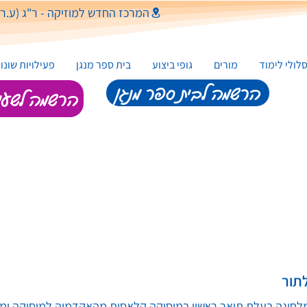
המרכז החדש למוזיקה - ר"ג (ע.ר.) רש"י 5, מ
לולי לימוד
מורים
גופי ביצוע
בית ספר מנגן
פעילויות שונו
הרשמה לבית ספר מנגן
הרשמה לשעור
תור
לחינה בעלת תואר ראשון במוסיקה קלאסית מהאקדמיה למוסיקה ומחול