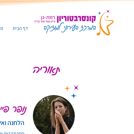
דף הבית
מס
תאוריה
נופר פיי
הלחנה ואל
פסנתרנית ומ