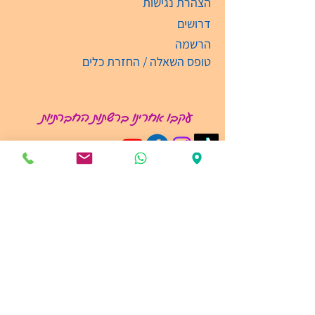
הצהרת נגישות
דרושים
הרשמה
טופס השאלה / החזרת כלים
עקבו אחרינו ברשתות החברתיות
קבלת קהל
ימים: א'-ה' בין השעות 09:00-19:00
03-6135474
info@ramatganmusic.com‬
רש"י 5, מגדל גרונר
קומה מינוס 3 52111 , רמת-גן