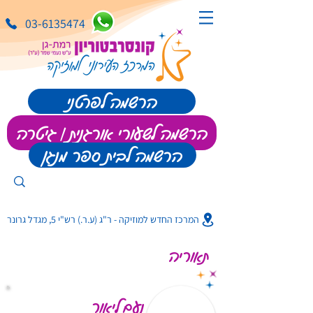
03-6135474
הרשמה לפרטני
הרשמה לשעורי אורגנית | גיטרה
הרשמה לבית ספר מנגן
המרכז החדש למוזיקה - ר"ג (ע.ר.) רש"י 5, מגדל גרונר
תאוריה
נעם ליאור