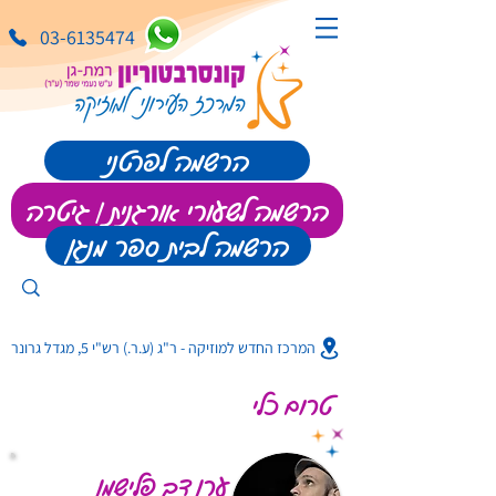
03-6135474
הרשמה לפרטני
הרשמה לשעורי אורגנית | גיטרה
הרשמה לבית ספר מנגן
המרכז החדש למוזיקה - ר"ג (ע.ר.) רש"י 5, מגדל גרונר
טרום כלי
ערן דב פלישמן