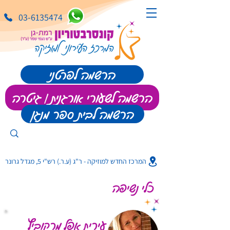
03-6135474
הרשמה לפרטני
הרשמה לשעורי אורגנית | גיטרה
הרשמה לבית ספר מנגן
המרכז החדש למוזיקה - ר"ג (ע.ר.) רש"י 5, מגדל גרונר
כלי נשיפה
עירית אפל מרקוביץ